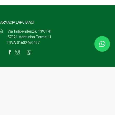
FARMACIA LAPO BIAGI
Via Indipendenza, 139/141
57021 Venturina Terme LI
P.IVA 01632460497
ivacy Policy
Cookies Policy
© 2022
Readytec spa