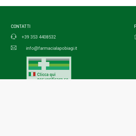
CONTATTI
+39 353 4408532
info@farmacialapobiagi.it
Termini e condizioni
Pr