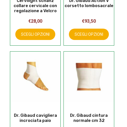
Cervilight schanz
Dr. Gibaud Action V
collare cervicale con
corsetto lombosacrale
regolazione a Velcro
€
28,00
€
93,50
Questo
Questo
prodotto
prodotto
SCEGLI OPZIONI
SCEGLI OPZIONI
ha
ha
più
più
varianti.
varianti.
Le
Le
opzioni
opzioni
possono
possono
essere
essere
scelte
scelte
nella
nella
pagina
pagina
del
del
prodotto
prodotto
Dr. Gibaud cavigliera
Dr. Gibaud cintura
incrociata paio
normale cm 32