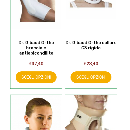
nella
pagina
del
prodotto
Dr. Gibaud Ortho
Dr. Gibaud Ortho collare
bracciale
C3 rigido
antiepicondilite
€
37,40
€
28,40
Questo
Questo
prodotto
prodotto
SCEGLI OPZIONI
SCEGLI OPZIONI
ha
ha
più
più
varianti.
varianti.
Le
Le
opzioni
opzioni
possono
possono
essere
essere
scelte
scelte