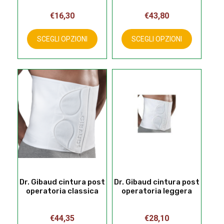
€
16,30
€
43,80
Questo
Questo
prodotto
prodotto
SCEGLI OPZIONI
SCEGLI OPZIONI
ha
ha
più
più
varianti.
varianti.
Le
Le
opzioni
opzioni
possono
possono
essere
essere
scelte
scelte
nella
nella
pagina
pagina
del
del
prodotto
prodotto
Dr. Gibaud cintura post
Dr. Gibaud cintura post
operatoria classica
operatoria leggera
€
44,35
€
28,10