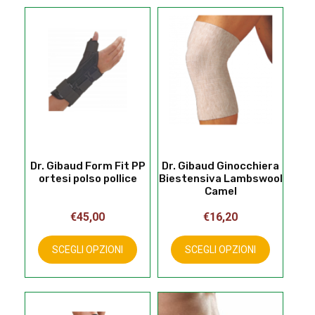
varianti.
Le
opzioni
possono
essere
scelte
nella
pagina
del
prodotto
Dr. Gibaud Form Fit PP
Dr. Gibaud Ginocchiera
ortesi polso pollice
Biestensiva Lambswool
Camel
€
45,00
€
16,20
Questo
Questo
prodotto
prodotto
SCEGLI OPZIONI
SCEGLI OPZIONI
ha
ha
più
più
varianti.
varianti.
Le
Le