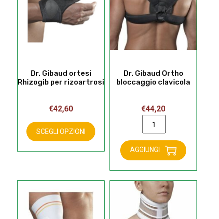
essere
essere
scelte
scelte
nella
nella
pagina
pagina
del
del
prodotto
prodotto
Dr. Gibaud ortesi
Dr. Gibaud Ortho
Rhizogib per rizoartrosi
bloccaggio clavicola
€
42,60
€
44,20
Questo
Dr.
prodotto
Gibaud
SCEGLI OPZIONI
ha
Ortho
AGGIUNGI
più
bloccaggio
varianti.
clavicola
Le
quantità
opzioni
possono
essere
scelte