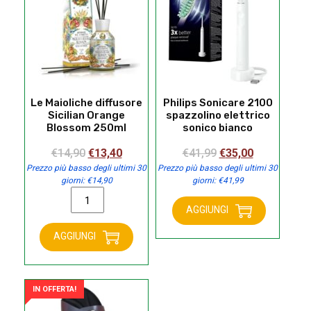
Le Maioliche diffusore
Philips Sonicare 2100
Sicilian Orange
spazzolino elettrico
Blossom 250ml
sonico bianco
Il
Il
Il
Il
€
14,90
€
13,40
€
41,99
€
35,00
prezzo
prezzo
prezzo
prezzo
Prezzo più basso degli ultimi 30
Prezzo più basso degli ultimi 30
giorni:
€
14,90
giorni:
€
41,99
originale
attuale
originale
attuale
Le
era:
è:
era:
è:
Maioliche
AGGIUNGI
€14,90.
€13,40.
€41,99.
€35,00.
Philips
diffusore
Sonicare
AGGIUNGI
Sicilian
2100
Orange
spazzolino
Blossom
elettrico
250ml
IN OFFERTA!
sonico
quantità