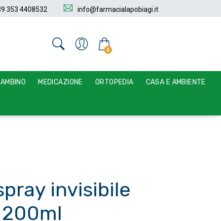
39 353 4408532
info@farmacialapobiagi.it
0
BAMBINO
MEDICAZIONE
ORTOPEDIA
CASA E AMBIENTE
pray invisibile
 200ml