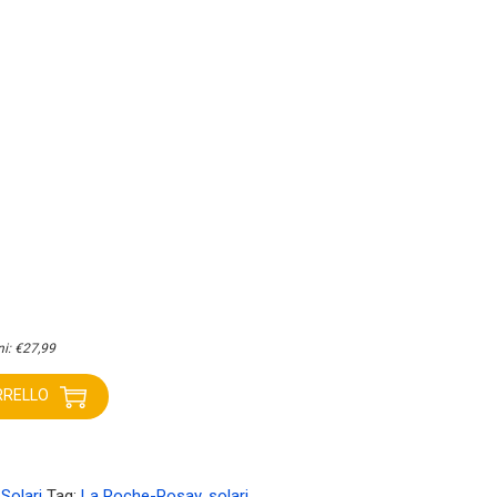
ni:
€
27,99
RRELLO
,
Solari
Tag:
La Roche-Posay
,
solari