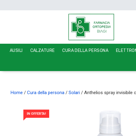
AUSILI
CALZATURE
CURA DELLA PERSONA
ELETTROM
Home
/
Cura della persona
/
Solari
/ Anthelios spray invisibile
IN OFFERTA!