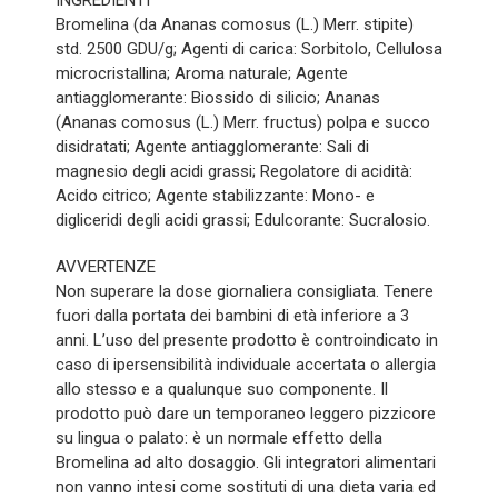
INGREDIENTI
Bromelina (da Ananas comosus (L.) Merr. stipite)
std. 2500 GDU/g; Agenti di carica: Sorbitolo, Cellulosa
microcristallina; Aroma naturale; Agente
antiagglomerante: Biossido di silicio; Ananas
(Ananas comosus (L.) Merr. fructus) polpa e succo
disidratati; Agente antiagglomerante: Sali di
magnesio degli acidi grassi; Regolatore di acidità:
Acido citrico; Agente stabilizzante: Mono- e
digliceridi degli acidi grassi; Edulcorante: Sucralosio.
AVVERTENZE
Non superare la dose giornaliera consigliata. Tenere
fuori dalla portata dei bambini di età inferiore a 3
anni. L’uso del presente prodotto è controindicato in
caso di ipersensibilità individuale accertata o allergia
allo stesso e a qualunque suo componente. Il
prodotto può dare un temporaneo leggero pizzicore
su lingua o palato: è un normale effetto della
Bromelina ad alto dosaggio. Gli integratori alimentari
non vanno intesi come sostituti di una dieta varia ed