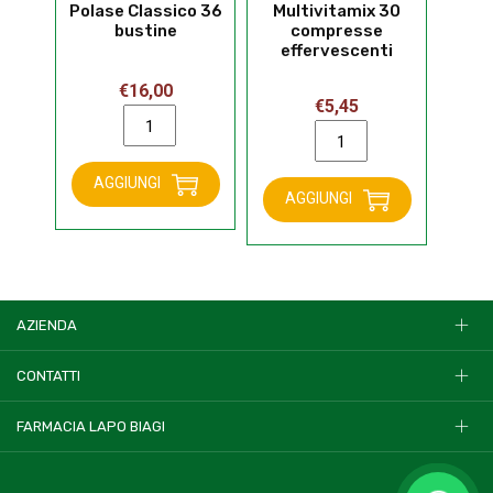
Polase Classico 36
Multivitamix 30
bustine
compresse
effervescenti
€
16,00
€
5,45
Polase
Multivitamix
Classico
30
36
compresse
AGGIUNGI
bustine
AGGIUNGI
effervescenti
quantità
quantità
AZIENDA
CONTATTI
FARMACIA LAPO BIAGI