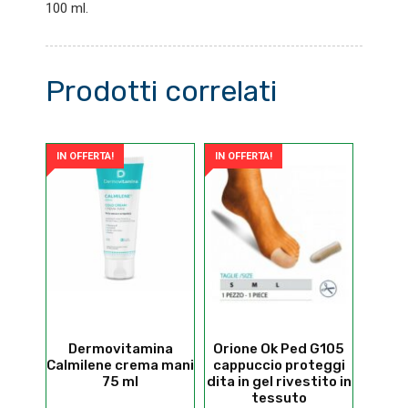
100 ml.
Prodotti correlati
IN OFFERTA!
IN OFFERTA!
Dermovitamina
Orione Ok Ped G105
Calmilene crema mani
cappuccio proteggi
75 ml
dita in gel rivestito in
tessuto