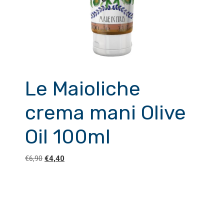
Le Maioliche
crema mani Olive
Oil 100ml
Il
Il
€
6,90
€
4,40
prezzo
prezzo
originale
attuale
era:
è:
€6,90.
€4,40.