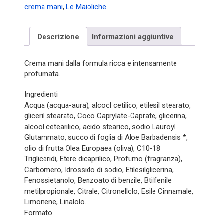
100ml
crema mani
,
Le Maioliche
quantità
Descrizione
Informazioni aggiuntive
Crema mani dalla formula ricca e intensamente
profumata.
Ingredienti
Acqua (acqua-aura), alcool cetilico, etilesil stearato,
gliceril stearato, Coco Caprylate-Caprate, glicerina,
alcool cetearilico, acido stearico, sodio Lauroyl
Glutammato, succo di foglia di Aloe Barbadensis *,
olio di frutta Olea Europaea (oliva), C10-18
Trigliceridi, Etere dicaprilico, Profumo (fragranza),
Carbomero, Idrossido di sodio, Etilesilglicerina,
Fenossietanolo, Benzoato di benzile, Btilfenile
metilpropionale, Citrale, Citronellolo, Esile Cinnamale,
Limonene, Linalolo.
Formato