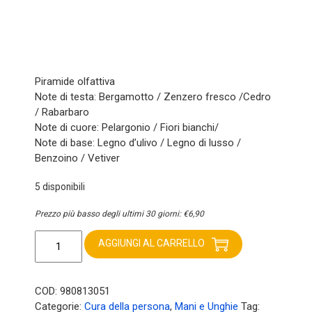
Piramide olfattiva
Note di testa: Bergamotto / Zenzero fresco /Cedro
/ Rabarbaro
Note di cuore: Pelargonio / Fiori bianchi/
Note di base: Legno d’ulivo / Legno di lusso /
Benzoino / Vetiver
5 disponibili
Prezzo più basso degli ultimi 30 giorni:
€
6,90
Le
Maioliche
AGGIUNGI AL CARRELLO
crema
mani
Olive
COD:
980813051
Oil
Categorie:
Cura della persona
,
Mani e Unghie
Tag: