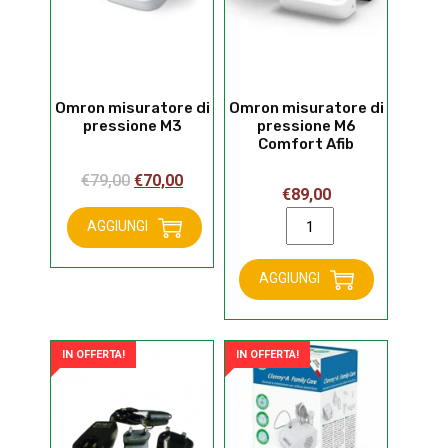
Omron misuratore di
Omron misuratore di
pressione M3
pressione M6
Comfort Afib
Il
Il
€
79,00
€
70,00
€
89,00
prezzo
prezzo
Omron
originale
attuale
AGGIUNGI
misuratore
Omron
era:
è:
di
misuratore
€79,00.
€70,00.
AGGIUNGI
pressione
di
M6
pressione
Comfort
M3
Afib
quantità
IN OFFERTA!
IN OFFERTA!
quantità