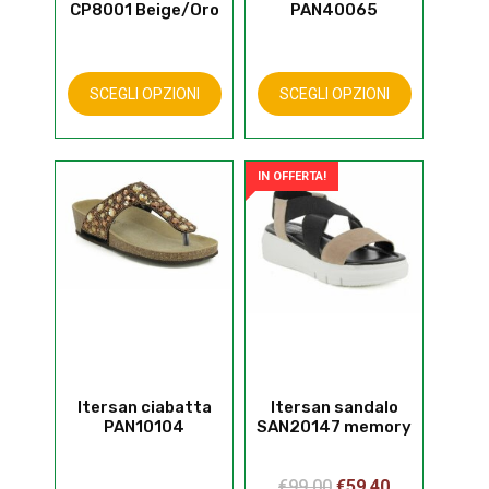
CP8001 Beige/Oro
PAN40065
Questo
prodotto
SCEGLI OPZIONI
SCEGLI OPZIONI
ha
più
varianti.
IN OFFERTA!
Le
opzioni
possono
essere
scelte
nella
pagina
del
prodotto
Itersan ciabatta
Itersan sandalo
PAN10104
SAN20147 memory
Il
Il
€
99,00
€
59,40