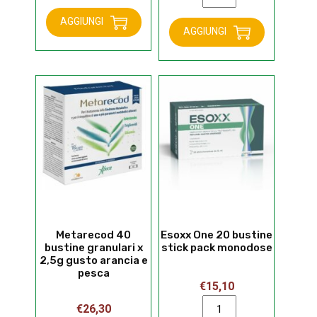
flaconcini
60
era:
è:
confezione
AGGIUNGI
compresse
€54,00.
€25,00.
AGGIUNGI
speciale
quantità
1+50%
quantità
Metarecod 40
Esoxx One 20 bustine
bustine granulari x
stick pack monodose
2,5g gusto arancia e
pesca
€
15,10
Esoxx
€
26,30