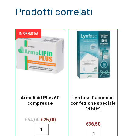
Prodotti correlati
IN OFFERTA!
Armolipid Plus 60
Lynfase flaconcini
compresse
confezione speciale
1+50%
Il
Il
€
54,00
€
25,00
€
36,50
Armolipid
prezzo
prezzo
Lynfase
Plus
originale
attuale