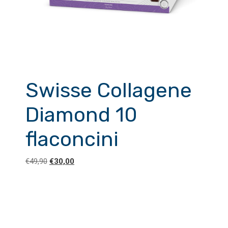
Swisse Collagene
Diamond 10
flaconcini
Il
Il
€
49,90
€
30,00
prezzo
prezzo
originale
attuale
era:
è:
€49,90.
€30,00.