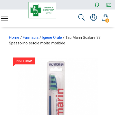
0
Home
/
Farmacia
/
Igiene Orale
/ Tau Marin Scalare 33
Spazzolino setole molto morbide
IN OFFERTA!