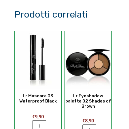
Prodotti correlati
Lr Mascara 03
Lr Eyeshadow
Waterproof Black
palette 02 Shades of
Brown
€
9,90
€
8,90
Lr
Lr