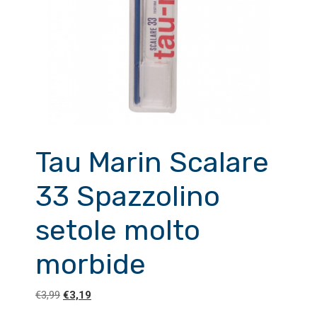
Tau Marin Scalare
33 Spazzolino
setole molto
morbide
Il
Il
€
3,99
€
3,19
prezzo
prezzo