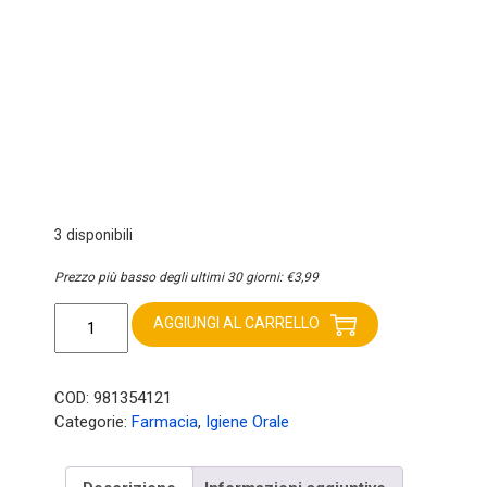
originale
attuale
era:
è:
€3,99.
€3,19.
3 disponibili
Prezzo più basso degli ultimi 30 giorni:
€
3,99
Tau
Marin
AGGIUNGI AL CARRELLO
Scalare
33
Spazzolino
COD:
981354121
setole
Categorie:
Farmacia
,
Igiene Orale
molto
morbide