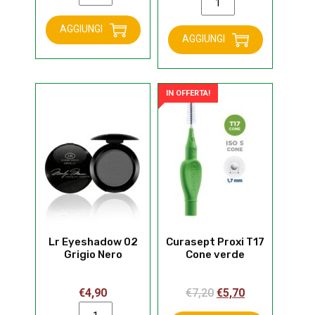
Mascara
Eyeshadow
03
palette
AGGIUNGI
Waterproof
AGGIUNGI
02
Black
Shades
quantità
of
Brown
IN OFFERTA!
quantità
Lr Eyeshadow 02
Curasept Proxi T17
Grigio Nero
Cone verde
Il
Il
€
4,90
€
7,20
€
5,70
Lr
prezzo
prezzo