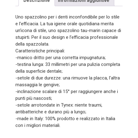
Descrizione
Informazioni aggiuntive
quantità
Uno spazzolino per i denti inconfondibile per lo stile
e l’efficacia. La tua igiene orale quotidiana merita
un’icona di stile, uno spazzolino tau-marin capace di
stupirti. Per il suo design e l’efficacia professionale
della spazzolata.
Caratteristiche principali:
-manico dritto per una corretta impugnatura;
-testina lunga: 33 millimetri per una pulizia completa
della superficie dentale;
-setole di due durezze: una rimuove la placca, l’altra
massaggia le gengive;
-inclinazione scalare di 15° per raggiungere anche i
punti più nascosti;
-setole arrotondate in Tynex: niente traumi,
antibatteriche e durano più a lungo;
-made in Italy: 100% prodotto e realizzato in Italia
con i migliori materiali.