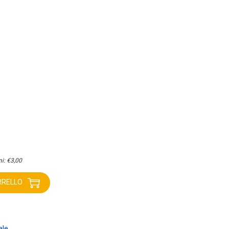
ni:
€
3,00
RRELLO
ale