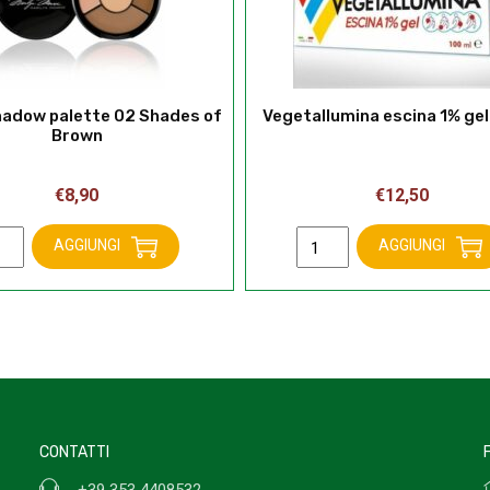
hadow palette 02 Shades of
Vegetallumina escina 1% ge
Brown
€
8,90
€
12,50
Vegetallumina
AGGIUNGI
AGGIUNGI
shadow
escina
ette
1%
gel
des
100ml
quantità
wn
ntità
CONTATTI