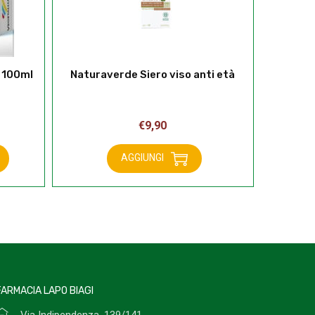
l 100ml
Naturaverde Siero viso anti età
€
9,90
AGGIUNGI
Naturaverde
Siero
viso
anti
età
quantità
FARMACIA LAPO BIAGI