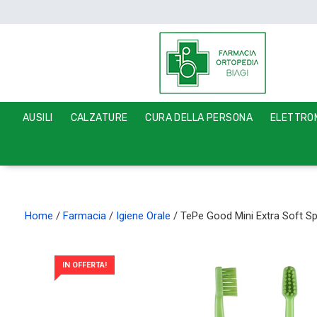
AUSILI
CALZATURE
CURA DELLA PERSONA
ELETTROM
Home
/
Farmacia
/
Igiene Orale
/ TePe Good Mini Extra Soft S
IN OFFERTA!