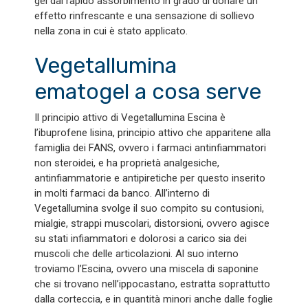
gel dal rapido assorbimento in grado di donare un
effetto rinfrescante e una sensazione di sollievo
nella zona in cui è stato applicato.
Vegetallumina
ematogel a cosa serve
Il principio attivo di Vegetallumina Escina è
l’ibuprofene lisina, principio attivo che apparitene alla
famiglia dei FANS, ovvero i farmaci antinfiammatori
non steroidei, e ha proprietà analgesiche,
antinfiammatorie e antipiretiche per questo inserito
in molti farmaci da banco. All’interno di
Vegetallumina svolge il suo compito su contusioni,
mialgie, strappi muscolari, distorsioni, ovvero agisce
su stati infiammatori e dolorosi a carico sia dei
muscoli che delle articolazioni. Al suo interno
troviamo l’Escina, ovvero una miscela di saponine
che si trovano nell’ippocastano, estratta soprattutto
dalla corteccia, e in quantità minori anche dalle foglie