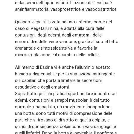
e dai semi dell’ippocastano. L’azione dell’escina è
antinfiammatoria, vasoprotettrice e vasocostrittrice.
Quando viene utilizzata ad uso esterno, come nel
caso di Vegetallumina, è adatta alla cura delle
contusioni, degli edemi, degli
ematomi
, delle
emorroidi e delle vene varicose, grazie al suo effetto
drenante e disintossicante va a favorire la
microcircolazione e il ricambio delle cellule.
All’interno di Escina vi è anche l’alluminio acetato
basico indispensabile per la sua azione astringente
sui capillari che porta a limitare le secrezioni
essudative e degli ematomi.
Soprattutto per chi pratica sport andare incontro ad
edemi, contusioni e strappi muscolari è del tutto
normale: una caduta, un movimento inopportuno,
una botta, sono tutti motivi di compressione delle
parti che si trovano al di sotto di quella colpita, e
quindi di conseguenza colpiscono i vasi sanguigni e
quelli linfatici. Dopo la botta è inevitabile il gonfiore e