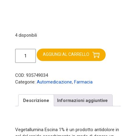
4 disponibili
Vegetallumina
escina
AGGIUNGI AL CARRELLO
1%
gel
100ml
COD:
935749034
quantità
Categorie:
Automedicazione
,
Farmacia
Descrizione
Informazioni aggiuntive
Vegetallumina Escina 1% è un prodotto antidolore in