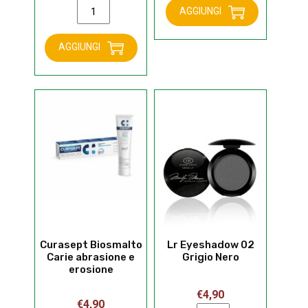
Curasept
AGGIUNGI
Biosmalto
Moment
Dentifricio
Act
AGGIUNGI
Denti
400
Sensibili
mg
quantità
12
compresse
quantità
Curasept Biosmalto
Lr Eyeshadow 02
Carie abrasione e
Grigio Nero
erosione
€
4,90
€
4,90