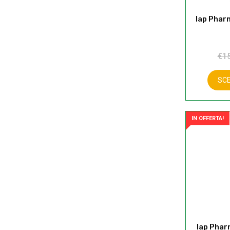
Iap Phar
€
1
SCE
IN OFFERTA!
Iap Phar