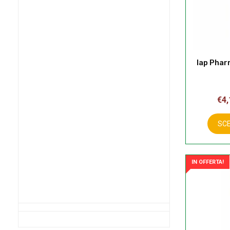
Iap Phar
€
4,
SCE
IN OFFERTA!