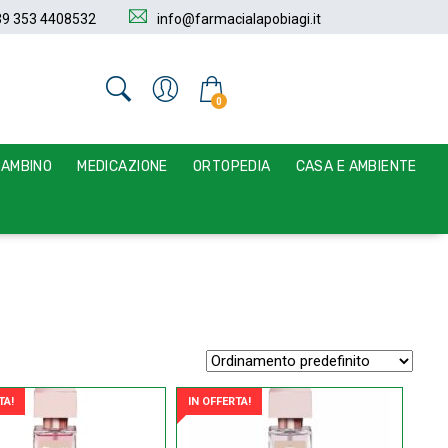
39 353 4408532
info@farmacialapobiagi.it
0
BAMBINO
MEDICAZIONE
ORTOPEDIA
CASA E AMBIENTE
TA!
IN OFFERTA!