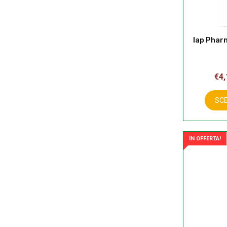
Iap Phar
€
4,
SCE
IN OFFERTA!