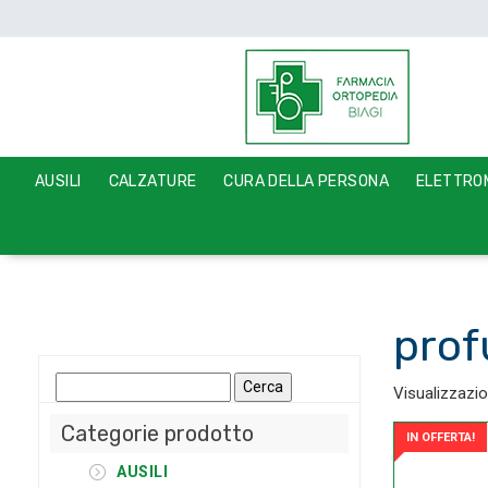
AUSILI
CALZATURE
CURA DELLA PERSONA
ELETTROM
pro
Ricerca
Visualizzazion
per:
Categorie prodotto
IN OFFERTA!
AUSILI