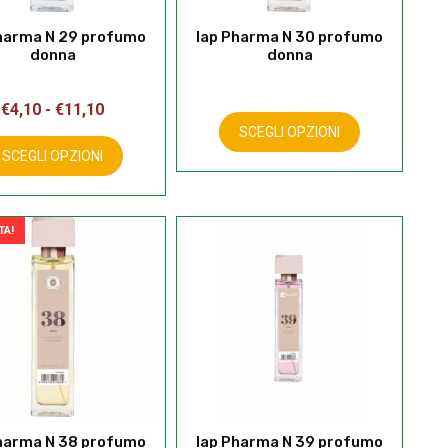
prodotto
prodotto
harma N 29 profumo
Iap Pharma N 30 profumo
donna
donna
Fascia
€
4,10
-
€
11,10
di
Questo
SCEGLI OPZIONI
prodotto
prezzo:
SCEGLI OPZIONI
ha
da
più
€4,10
varianti.
a
TA!
Le
€11,10
opzioni
possono
essere
scelte
nella
pagina
del
prodotto
harma N 38 profumo
Iap Pharma N 39 profumo