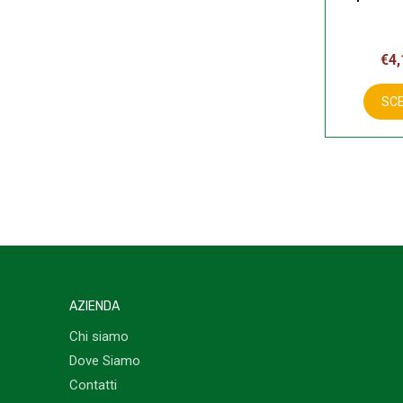
€
4,
SCE
AZIENDA
Chi siamo
Dove Siamo
Contatti