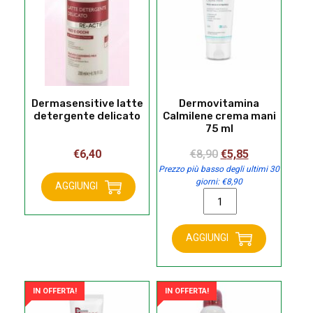
Dermasensitive latte
Dermovitamina
detergente delicato
Calmilene crema mani
75 ml
Il
Il
€
6,40
€
8,90
€
5,85
prezzo
prezzo
Prezzo più basso degli ultimi 30
giorni:
€
8,90
originale
attuale
AGGIUNGI
Dermovitamina
Dermasensitive
era:
è:
Calmilene
latte
€8,90.
€5,85.
crema
detergente
AGGIUNGI
mani
delicato
75
quantità
ml
quantità
IN OFFERTA!
IN OFFERTA!