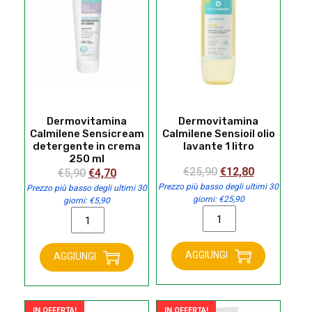
ml
200
quantità
ml
quantità
Dermovitamina
Dermovitamina
Calmilene Sensicream
Calmilene Sensioil olio
detergente in crema
lavante 1 litro
250 ml
Il
Il
€
25,90
€
12,80
Il
Il
€
5,90
€
4,70
prezzo
prezzo
Prezzo più basso degli ultimi 30
prezzo
prezzo
Prezzo più basso degli ultimi 30
giorni:
€
25,90
giorni:
€
5,90
originale
attuale
originale
attuale
Dermovitamina
Dermovitamina
era:
è:
era:
è:
Calmilene
Calmilene
€25,90.
€12,80.
€5,90.
€4,70.
Sensioil
Sensicream
AGGIUNGI
AGGIUNGI
olio
detergente
lavante
in
1
crema
litro
250
IN OFFERTA!
IN OFFERTA!