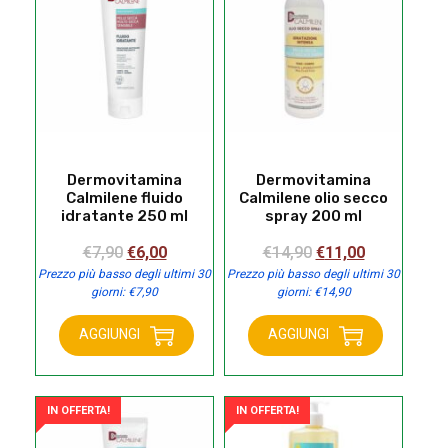
Dermovitamina
Dermovitamina
Calmilene fluido
Calmilene olio secco
idratante 250 ml
spray 200 ml
Il
Il
Il
Il
€
7,90
€
6,00
€
14,90
€
11,00
prezzo
prezzo
prezzo
prezzo
Prezzo più basso degli ultimi 30
Prezzo più basso degli ultimi 30
giorni:
€
7,90
giorni:
€
14,90
originale
attuale
originale
attuale
era:
è:
era:
è:
AGGIUNGI
AGGIUNGI
€7,90.
€6,00.
€14,90.
€11,00.
Dermovitamina
Dermovitamina
Calmilene
Calmilene
fluido
olio
IN OFFERTA!
IN OFFERTA!
idratante
secco
250
spray