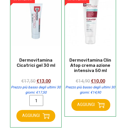
quantità
ml
quantità
Dermovitamina
Dermovitamina Clin
Cicatrici gel 30 ml
Atop crema azione
intensiva 50 ml
Il
Il
Il
Il
€
17,50
€
13,00
€
14,90
€
10,00
prezzo
prezzo
prezzo
prezzo
Prezzo più basso degli ultimi 30
Prezzo più basso degli ultimi 30
giorni:
€
17,50
giorni:
€
14,90
originale
attuale
originale
attuale
Dermovitamina
era:
è:
era:
è:
Cicatrici
AGGIUNGI
€17,50.
€13,00.
€14,90.
€10,00.
Dermovitamina
gel
Clin
AGGIUNGI
30
Atop
ml
crema