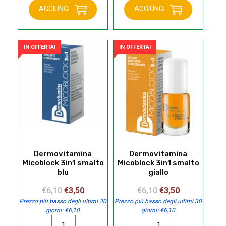
AGGIUNGI
AGGIUNGI
smalto
smalto
arancio
arancio
quantità
scuro
quantità
IN OFFERTA!
IN OFFERTA!
Dermovitamina
Dermovitamina
Micoblock 3in1 smalto
Micoblock 3in1 smalto
blu
giallo
Il
Il
Il
Il
€
6,10
€
3,50
€
6,10
€
3,50
prezzo
prezzo
prezzo
prezzo
Prezzo più basso degli ultimi 30
Prezzo più basso degli ultimi 30
giorni:
€
6,10
giorni:
€
6,10
originale
attuale
originale
attuale
Dermovitamina
Dermovitamina