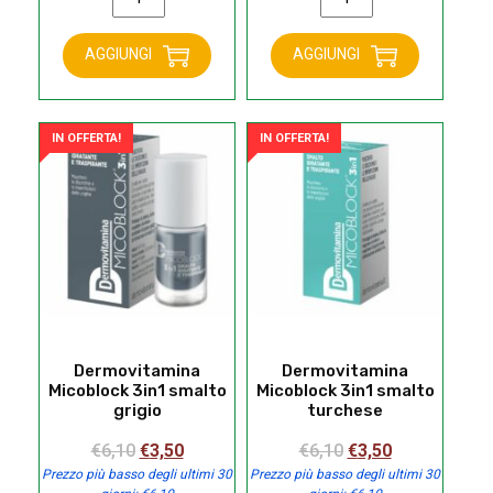
era:
è:
era:
è:
Micoblock
Micoblock
€6,10.
€3,50.
€6,10.
€3,50.
3in1
3in1
AGGIUNGI
AGGIUNGI
smalto
smalto
blu
giallo
quantità
quantità
IN OFFERTA!
IN OFFERTA!
Dermovitamina
Dermovitamina
Micoblock 3in1 smalto
Micoblock 3in1 smalto
grigio
turchese
Il
Il
Il
Il
€
6,10
€
3,50
€
6,10
€
3,50
prezzo
prezzo
prezzo
prezzo
Prezzo più basso degli ultimi 30
Prezzo più basso degli ultimi 30