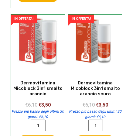
azione
opzioni
intensiva
possono
50
essere
IN OFFERTA!
IN OFFERTA!
ml
scelte
quantità
nella
pagina
del
prodotto
Dermovitamina
Dermovitamina
Micoblock 3in1 smalto
Micoblock 3in1 smalto
arancio
arancio scuro
Il
Il
Il
Il
€
6,10
€
3,50
€
6,10
€
3,50
prezzo
prezzo
prezzo
prezzo
Prezzo più basso degli ultimi 30
Prezzo più basso degli ultimi 30
giorni:
€
6,10
giorni:
€
6,10
originale
attuale
originale
attuale
Dermovitamina
Dermovitamina
era:
è:
era:
è:
Micoblock
Micoblock
€6,10.
€3,50.
€6,10.
€3,50.
3in1
3in1