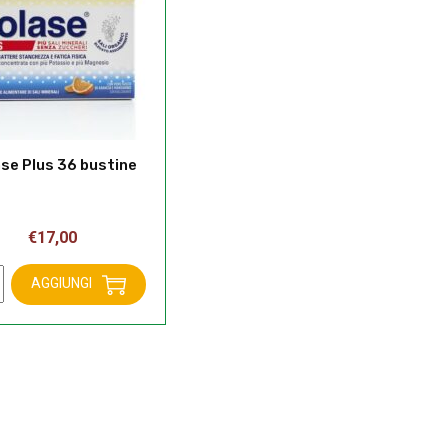
se Plus 36 bustine
€
17,00
e
AGGIUNGI
ne
tà