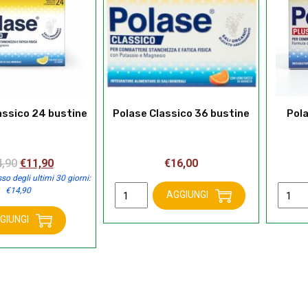
assico 24 bustine
Polase Classico 36 bustine
Pola
Il
Il
4,90
€
11,90
€
16,00
prezzo
prezzo
so degli ultimi 30 giorni:
Polase
Polas
€
14,90
originale
attuale
AGGIUNGI
Classico
Plus
era:
è:
36
36
GIUNGI
€14,90.
€11,90.
e
bustine
busti
co
quantità
quanti
e
tà