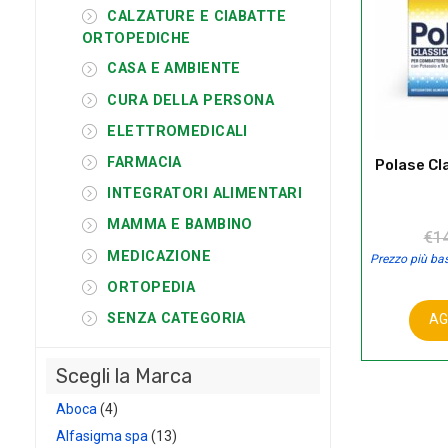
CALZATURE E CIABATTE
ORTOPEDICHE
CASA E AMBIENTE
CURA DELLA PERSONA
ELETTROMEDICALI
FARMACIA
Polase Cl
INTEGRATORI ALIMENTARI
MAMMA E BAMBINO
€
1
MEDICAZIONE
Prezzo più bas
ORTOPEDIA
SENZA CATEGORIA
AG
Polas
Classi
Scegli la Marca
24
bustin
Aboca
(4)
quanti
Alfasigma spa
(13)