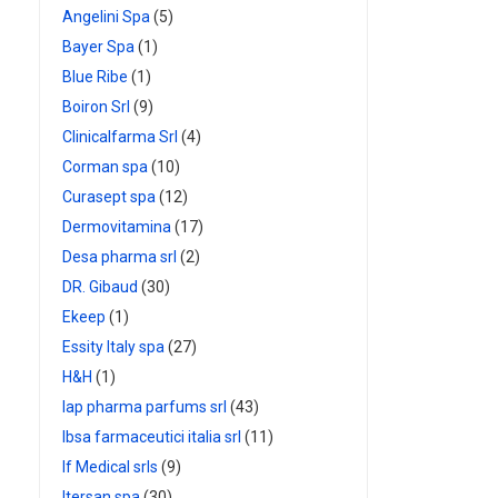
Angelini Spa
(5)
Bayer Spa
(1)
Blue Ribe
(1)
Boiron Srl
(9)
Clinicalfarma Srl
(4)
Corman spa
(10)
Curasept spa
(12)
Dermovitamina
(17)
Desa pharma srl
(2)
DR. Gibaud
(30)
Ekeep
(1)
Essity Italy spa
(27)
H&H
(1)
Iap pharma parfums srl
(43)
Ibsa farmaceutici italia srl
(11)
If Medical srls
(9)
Itersan spa
(30)