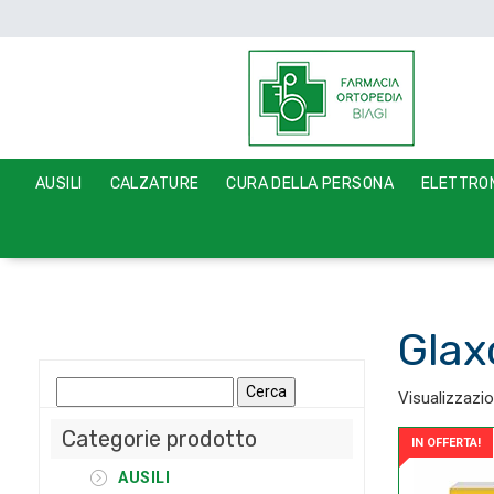
AUSILI
CALZATURE
CURA DELLA PERSONA
ELETTROM
Glax
Ricerca
Visualizzazion
per:
Categorie prodotto
IN OFFERTA!
AUSILI