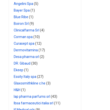
Angelini Spa
(5)
Bayer Spa
(1)
Blue Ribe
(1)
Boiron Srl
(9)
Clinicalfarma Srl
(4)
Corman spa
(10)
Curasept spa
(12)
Dermovitamina
(17)
Desa pharma srl
(2)
DR. Gibaud
(30)
Ekeep
(1)
Essity Italy spa
(27)
Glaxosmithkline c.he
(3)
H&H
(1)
Iap pharma parfums srl
(43)
Ibsa farmaceutici italia srl
(11)
If Medical srls
(9)