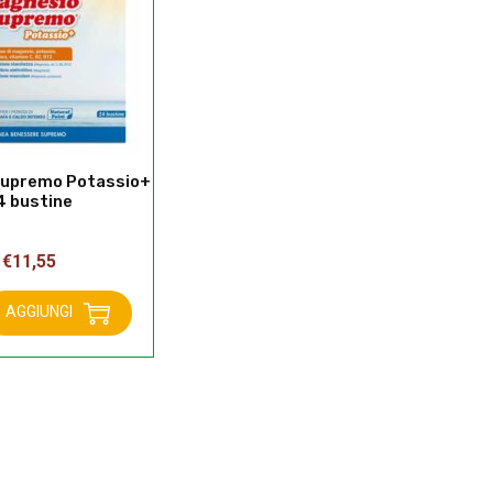
Supremo Potassio+
4 bustine
€
11,55
AGGIUNGI