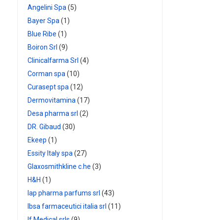
m
Angelini Spa
(5)
quantità
Bayer Spa
(1)
Blue Ribe
(1)
Boiron Srl
(9)
Clinicalfarma Srl
(4)
Corman spa
(10)
Curasept spa
(12)
Dermovitamina
(17)
Desa pharma srl
(2)
DR. Gibaud
(30)
Ekeep
(1)
Essity Italy spa
(27)
Glaxosmithkline c.he
(3)
H&H
(1)
Iap pharma parfums srl
(43)
Ibsa farmaceutici italia srl
(11)
If Medical srls
(9)