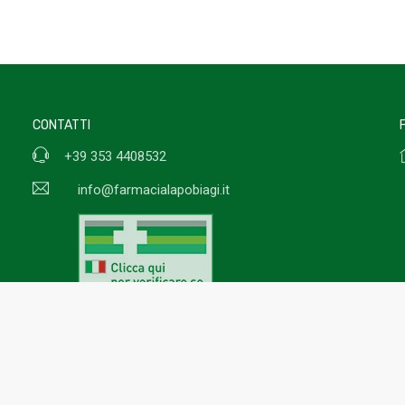
CONTATTI
+39 353 4408532
info@farmacialapobiagi.it
Termini e condizioni
Pr