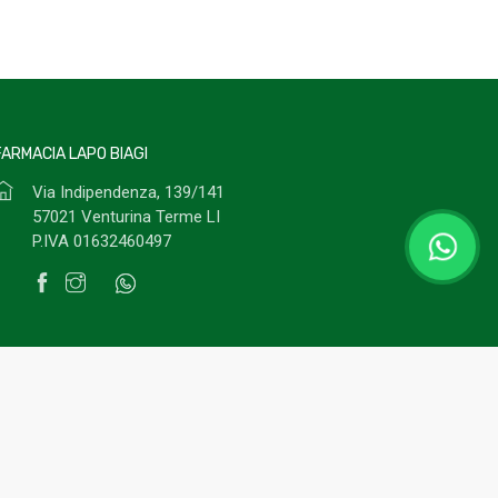
FARMACIA LAPO BIAGI
Via Indipendenza, 139/141
57021 Venturina Terme LI
P.IVA 01632460497
ivacy Policy
Cookies Policy
© 2022
Readytec spa