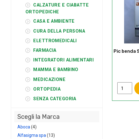
CALZATURE E CIABATTE
ORTOPEDICHE
CASA E AMBIENTE
CURA DELLA PERSONA
ELETTROMEDICALI
FARMACIA
Pic benda S
INTEGRATORI ALIMENTARI
MAMMA E BAMBINO
MEDICAZIONE
Pic
ORTOPEDIA
benda
SENZA CATEGORIA
Self
Fix
10
Scegli la Marca
cm
x
Aboca
(4)
4
Alfasigma spa
(13)