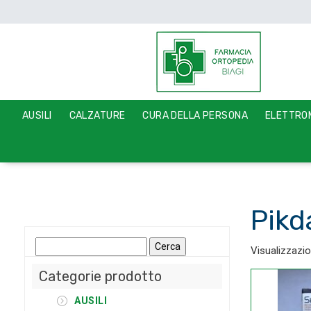
AUSILI
CALZATURE
CURA DELLA PERSONA
ELETTROM
Pikd
Ricerca
Visualizzazion
per:
Categorie prodotto
AUSILI