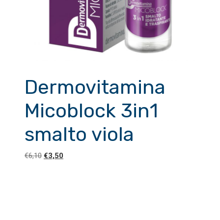
Dermovitamina
Micoblock 3in1
smalto viola
Il
Il
€
6,10
€
3,50
prezzo
prezzo
originale
attuale
era:
è:
€6,10.
€3,50.