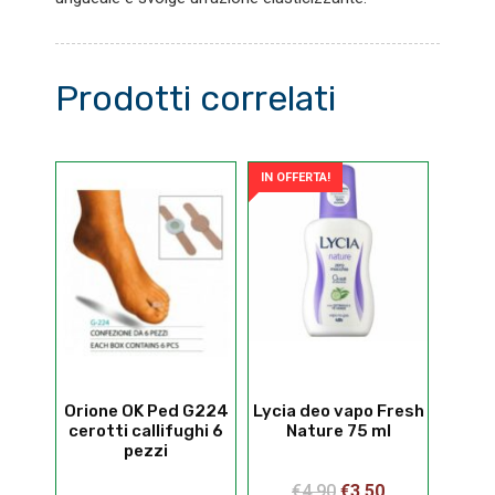
Prodotti correlati
IN OFFERTA!
Orione OK Ped G224
Lycia deo vapo Fresh
cerotti callifughi 6
Nature 75 ml
pezzi
Il
Il
€
4,90
€
3,50