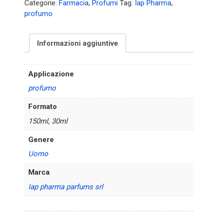
uomo
Categorie:
Farmacia
,
Profumi
Tag:
Iap Pharma
,
quantità
profumo
Informazioni aggiuntive
Applicazione
profumo
Formato
150ml, 30ml
Genere
Uomo
Marca
Iap pharma parfums srl