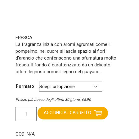
FRESCA
La fragranza inizia con aromi agrumati come il
pompelmo, nel cuore si lascia spazio ai fiori
d’arancio che conferiscono una sfumatura molto
fresca. Il fondo è caratterizzato da un delicato
odore legnoso come il legno del guayaco.
Formato
Prezzo più basso degli ultimi 30 giorni:
€
5,90
Iap
Pharma
AGGIUNGI AL CARRELLO
N
71
profumo
COD:
N/A