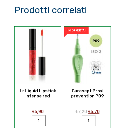
Prodotti correlati
IN OFFERTA!
Lr Liquid Lipstick
Curasept Proxi
Intense red
prevention P09
Il
Il
€
5,90
€
7,20
€
5,70
Lr
Curasept
prezzo
prezzo
Liquid
Proxi
originale
attuale