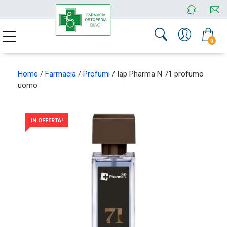
0
Home
/
Farmacia
/
Profumi
/ Iap Pharma N 71 profumo
uomo
IN OFFERTA!