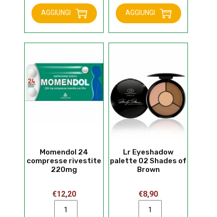
Lipstick
prevention
era:
è:
AGGIUNGI
AGGIUNGI
Intense
P09
€7,20.
€5,70.
red
quantità
quantità
Momendol 24
Lr Eyeshadow
compresse rivestite
palette 02 Shades of
220mg
Brown
€
12,20
€
8,90
Momendol
Lr
24
Eyeshadow