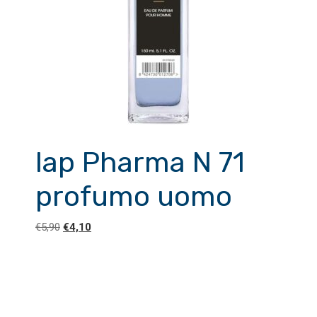
Iap Pharma N 71
profumo uomo
Il
Il
€
5,90
€
4,10
prezzo
prezzo
originale
attuale
era:
è:
€5,90.
€4,10.