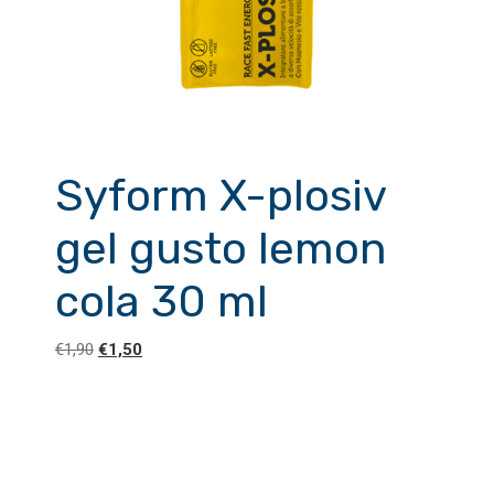
Syform X-plosiv
gel gusto lemon
cola 30 ml
Il
Il
€
1,90
€
1,50
prezzo
prezzo
originale
attuale
era:
è:
€1,90.
€1,50.