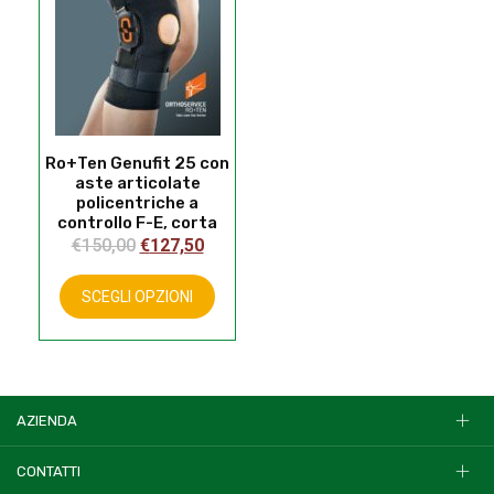
Ro+Ten Genufit 25 con
aste articolate
policentriche a
controllo F-E, corta
Il
Il
€
150,00
€
127,50
prezzo
prezzo
Questo
prodotto
originale
attuale
SCEGLI OPZIONI
ha
era:
è:
più
€150,00.
€127,50.
varianti.
Le
opzioni
AZIENDA
possono
essere
CONTATTI
scelte