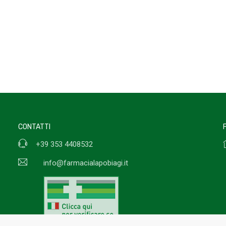
CONTATTI
+39 353 4408532
info@farmacialapobiagi.it