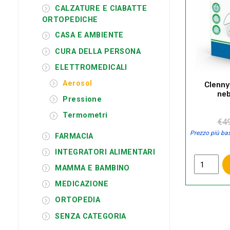
CALZATURE E CIABATTE
ORTOPEDICHE
CASA E AMBIENTE
CURA DELLA PERSONA
ELETTROMEDICALI
Aerosol
Clenny
neb
Pressione
Termometri
€
4
Prezzo più bas
FARMACIA
INTEGRATORI ALIMENTARI
Clenny
MAMMA E BAMBINO
A
Family
MEDICAZIONE
Care
ORTOPEDIA
nebulizza
quantità
SENZA CATEGORIA