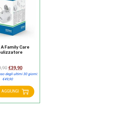
 A Family Care
ulizzatore
Il
Il
9,90
€
39,90
prezzo
prezzo
so degli ultimi 30 giorni:
€
49,90
originale
attuale
era:
è:
AGGIUNGI
€49,90.
€39,90.
tore